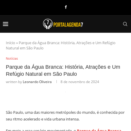
Início
»
Parque da Água Branca: História, Atrações e Um Refúgio
Natural em São Paulo
Notícias
Parque da Água Branca: História, Atrações e Um
Refúgio Natural em São Paulo
written by
Leonardo Oliveira
8 de novembro de 2024
São Paulo, uma das maiores metrópoles do mundo, é conhecida por
seu ritmo acelerado e vida urbana intensa.
Em meio a esse cenário movimentado, o
Parque da Água Branca